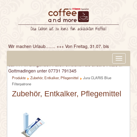
Wir machen Urlaub……. +++ Von Freitag, 31.07. bis
einschließlich Freitag, 14.08. bleibt unser Geschäft
geschlossen. +++ Ab Montag, 17.08. sind wir wieder für Sie
Navigatio
da. +++ In dringenden Fällen erreichen sie unsere Filiale in
ein-/aus
Gottmadingen unter 07731 791345
Produkte
Zubehör, Entkalker, Pflegemittel
Jura CLARIS Blue
Filterpatrone
Zubehör, Entkalker, Pflegemittel