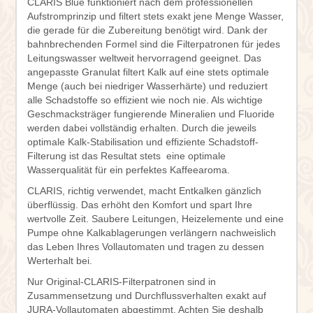
CLARIS Blue funktioniert nach dem professionellen
Aufstromprinzip und filtert stets exakt jene Menge Wasser,
die gerade für die Zubereitung benötigt wird. Dank der
bahnbrechenden Formel sind die Filterpatronen für jedes
Leitungswasser weltweit hervorragend geeignet. Das
angepasste Granulat filtert Kalk auf eine stets optimale
Menge (auch bei niedriger Wasserhärte) und reduziert
alle Schadstoffe so effizient wie noch nie. Als wichtige
Geschmacksträger fungierende Mineralien und Fluoride
werden dabei vollständig erhalten. Durch die jeweils
optimale Kalk-Stabilisation und effiziente Schadstoff-
Filterung ist das Resultat stets eine optimale
Wasserqualität für ein perfektes Kaffeearoma.
CLARIS, richtig verwendet, macht Entkalken gänzlich
überflüssig. Das erhöht den Komfort und spart Ihre
wertvolle Zeit. Saubere Leitungen, Heizelemente und eine
Pumpe ohne Kalkablagerungen verlängern nachweislich
das Leben Ihres Vollautomaten und tragen zu dessen
Werterhalt bei.
Nur Original-CLARIS-Filterpatronen sind in
Zusammensetzung und Durchflussverhalten exakt auf
JURA-Vollautomaten abgestimmt. Achten Sie deshalb