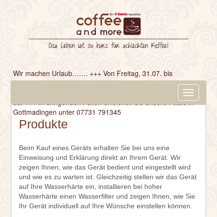
Wir machen Urlaub……. +++ Von Freitag, 31.07. bis
einschließlich Freitag, 14.08. bleibt unser Geschäft
geschlossen. +++ Ab Montag, 17.08. sind wir wieder für Sie
Navigatio
da. +++ In dringenden Fällen erreichen sie unsere Filiale in
ein-/aus
Gottmadingen unter 07731 791345
Produkte
Beim Kauf eines Geräts erhalten Sie bei uns eine
Einweisung und Erklärung direkt an Ihrem Gerät. Wir
zeigen Ihnen, wie das Gerät bedient und eingestellt wird
und wie es zu warten ist. Gleichzeitig stellen wir das Gerät
auf Ihre Wasserhärte ein, installieren bei hoher
Wasserhärte einen Wasserfilter und zeigen Ihnen, wie Sie
Ihr Gerät individuell auf Ihre Wünsche einstellen können.