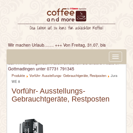
Wir machen Urlaub……. +++ Von Freitag, 31.07. bis
einschließlich Freitag, 14.08. bleibt unser Geschäft
geschlossen. +++ Ab Montag, 17.08. sind wir wieder für Sie
Navigatio
da. +++ In dringenden Fällen erreichen sie unsere Filiale in
ein-/aus
Gottmadingen unter 07731 791345
Produkte
Vorführ- Ausstellungs- Gebrauchtgeräte, Restposten
Jura
WE 8
Vorführ- Ausstellungs-
Gebrauchtgeräte, Restposten