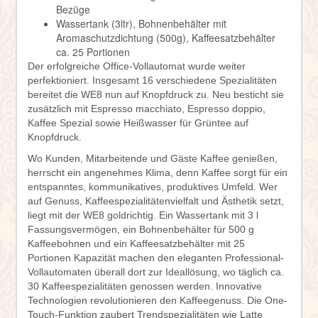
Bezüge
Wassertank (3ltr), Bohnenbehälter mit
Aromaschutzdichtung (500g), Kaffeesatzbehälter
ca. 25 Portionen
Der erfolgreiche Office-Vollautomat wurde weiter
perfektioniert. Insgesamt 16 verschiedene Spezialitäten
bereitet die WE8 nun auf Knopfdruck zu. Neu besticht sie
zusätzlich mit Espresso macchiato, Espresso doppio,
Kaffee Spezial sowie Heißwasser für Grüntee auf
Knopfdruck.
Wo Kunden, Mitarbeitende und Gäste Kaffee genießen,
herrscht ein angenehmes Klima, denn Kaffee sorgt für ein
entspanntes, kommunikatives, produktives Umfeld. Wer
auf Genuss, Kaffeespezialitätenvielfalt und Ästhetik setzt,
liegt mit der WE8 goldrichtig. Ein Wassertank mit 3 l
Fassungsvermögen, ein Bohnenbehälter für 500 g
Kaffeebohnen und ein Kaffeesatzbehälter mit 25
Portionen Kapazität machen den eleganten Professional-
Vollautomaten überall dort zur Ideallösung, wo täglich ca.
30 Kaffeespezialitäten genossen werden. Innovative
Technologien revolutionieren den Kaffeegenuss. Die One-
Touch-Funktion zaubert Trendspezialitäten wie Latte