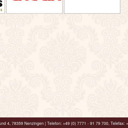
und 4, 78359 Nenzingen | Telefon: +49 (0) 7771 - 91 79 700, Telefax: 